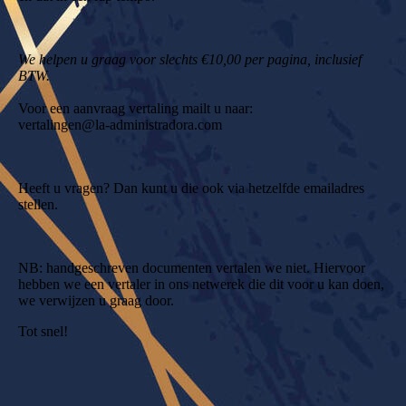
We helpen u graag voor slechts €10,00 per pagina, inclusief
BTW.
Voor een aanvraag vertaling mailt u naar:
vertalingen@la-administradora.com
Heeft u vragen? Dan kunt u die ook via hetzelfde emailadres
stellen.
NB: handgeschreven documenten vertalen we niet. Hiervoor
hebben we een vertaler in ons netwerek die dit voor u kan doen,
we verwijzen u graag door.
Tot snel!