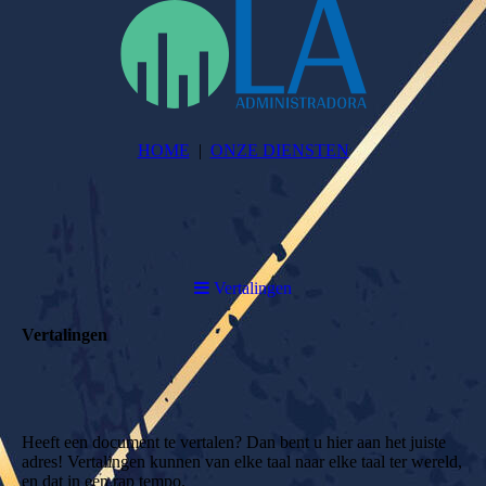
HOME
ONZE DIENSTEN
Vertalingen
Vertalingen
Heeft een document te vertalen? Dan bent u hier aan het juiste
adres! Vertalingen kunnen van elke taal naar elke taal ter wereld,
en dat in een rap tempo.