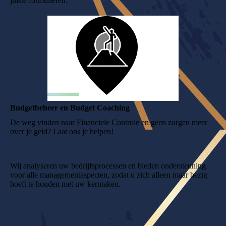
juiste formulieren.
Budgetbeheer en Budget Coaching
De weg vinden naar Financiele Controle en geen zorgen meer
over je geld? Laat ons je helpen!
Wij analyseren uw bedrijfsprocessen en bieden ondersteuning
voor alle managementaspecten, zodat u zich alleen maar bezig
hoeft te houden met uw kerntaken.